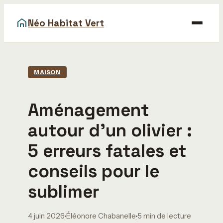
Néo Habitat Vert
Maison
MAISON
Bricolage
Aménagement
Déco
autour d’un olivier :
Gastronomie
5 erreurs fatales et
Immobilier
conseils pour le
sublimer
4 juin 2026
Éléonore Chabanelle
5 min de lecture
·
·