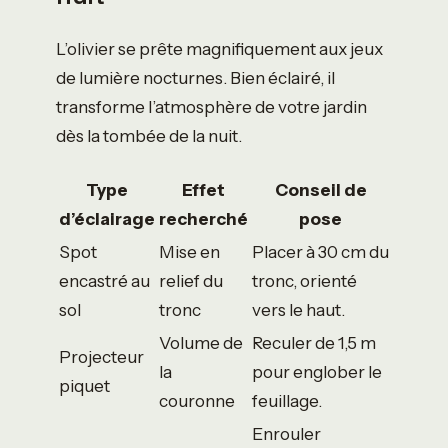
L’olivier se prête magnifiquement aux jeux
de lumière nocturnes. Bien éclairé, il
transforme l’atmosphère de votre jardin
dès la tombée de la nuit.
Type
Effet
Conseil de
d’éclairage
recherché
pose
Spot
Mise en
Placer à 30 cm du
encastré au
relief du
tronc, orienté
sol
tronc
vers le haut.
Volume de
Reculer de 1,5 m
Projecteur
la
pour englober le
piquet
couronne
feuillage.
Enrouler