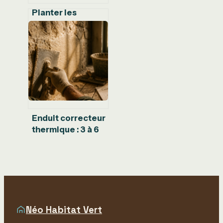
Planter les
échalotes avec la
lune : le
calendrier et les
gestes pour une
récolte record
Enduit correcteur
thermique : 3 à 6
cm pour
supprimer l’effet
de paroi froide
Néo Habitat Vert