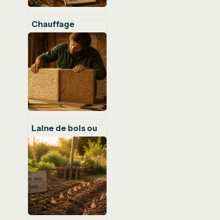
Chauffage
maison 100 m2 : 4
solutions pour
diviser votre
facture par deux
Laine de bois ou
laine de verre :
l’erreur
d’épaisseur qui
ruine votre
confort d’été