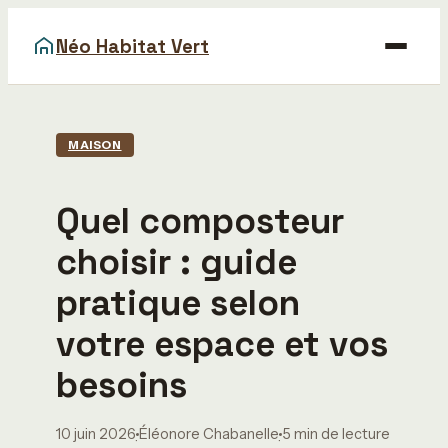
Néo Habitat Vert
Maison
MAISON
Bricolage
Quel composteur
Déco
choisir : guide
Gastronomie
pratique selon
Immobilier
votre espace et vos
besoins
10 juin 2026
Éléonore Chabanelle
5 min de lecture
·
·