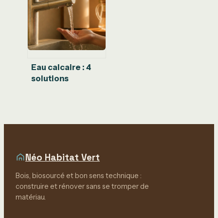
abondante
Eau calcaire : 4
solutions
techniques et
naturelles pour
protéger votre
maison
Néo Habitat Vert
Bois, biosourcé et bon sens technique :
construire et rénover sans se tromper de
matériau.