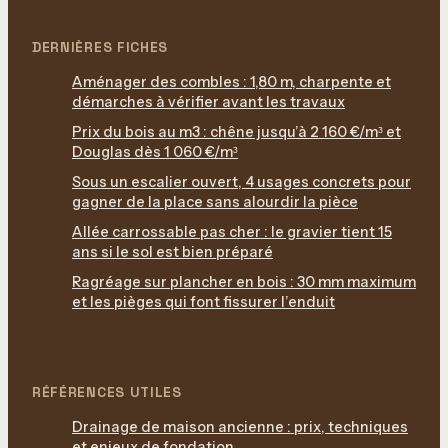
DERNIÈRES FICHES
Aménager des combles : 1,80 m, charpente et
démarches à vérifier avant les travaux
Prix du bois au m3 : chêne jusqu’à 2 160 €/m³ et
Douglas dès 1 060 €/m³
Sous un escalier ouvert, 4 usages concrets pour
gagner de la place sans alourdir la pièce
Allée carrossable pas cher : le gravier tient 15
ans si le sol est bien préparé
Ragréage sur plancher en bois : 30 mm maximum
et les pièges qui font fissurer l’enduit
RÉFÉRENCES UTILES
Drainage de maison ancienne : prix, techniques
et enjeux de fondation