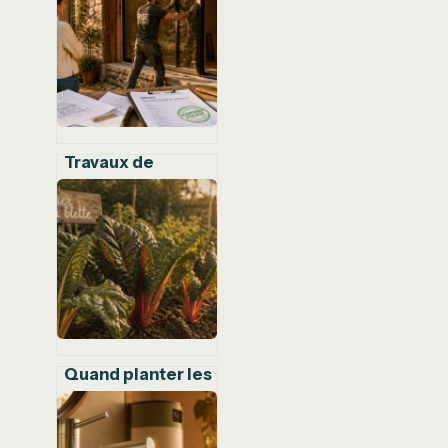
classe d’emploi
pour prévenir le
pourrissement
Travaux de
rénovation : 25 %
de crédit d’impôt
et les étapes clés
pour optimiser
votre fiscalité
Quand planter les
blettes en pleine
terre : le guide
pour une récolte