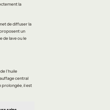
rectement la
et de diffuser la
e proposent un
e de lave ou le
de l’huile
auffage central
prolongée, il est
urs sains