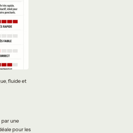
e, fluide et
e par une
déale pour les