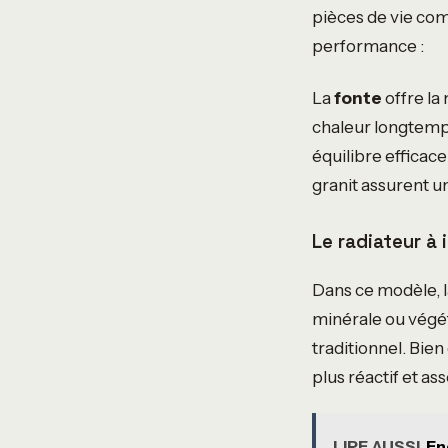
pièces de vie com
performance :
La
fonte
offre la
chaleur longtemps
équilibre efficace
granit assurent u
Le radiateur à 
Dans ce modèle, l
minérale ou végét
traditionnel. Bie
plus réactif et as
LIRE AUSSI
En