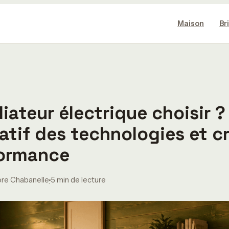
Maison
Br
iateur électrique choisir ?
tif des technologies et cr
formance
ore Chabanelle
5 min de lecture
·