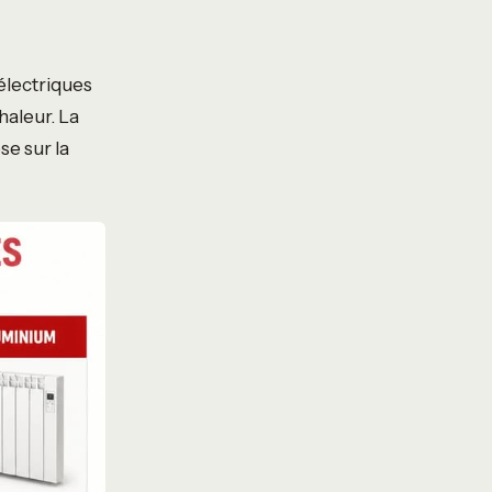
 électriques
aleur. La
e sur la