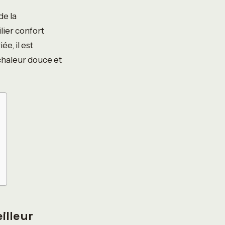
de la
ier confort
e, il est
 chaleur douce et
illeur