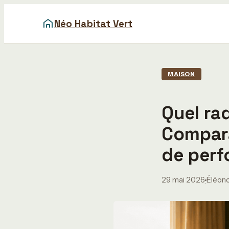
Néo Habitat Vert
MAISON
Quel rad
Compara
de per
29 mai 2026
Éléon
·