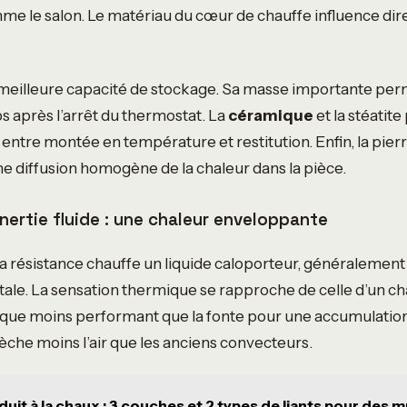
me le salon. Le matériau du cœur de chauffe influence di
 meilleure capacité de stockage. Sa masse importante perm
 après l’arrêt du thermostat. La
céramique
et la stéatit
 entre montée en température et restitution. Enfin, la pierr
ne diffusion homogène de la chaleur dans la pièce.
inertie fluide : une chaleur enveloppante
a résistance chauffe un liquide caloporteur, généralement 
ale. La sensation thermique se rapproche de celle d’un ch
n que moins performant que la fonte pour une accumulation 
sèche moins l’air que les anciens convecteurs.
duit à la chaux : 3 couches et 2 types de liants pour des m