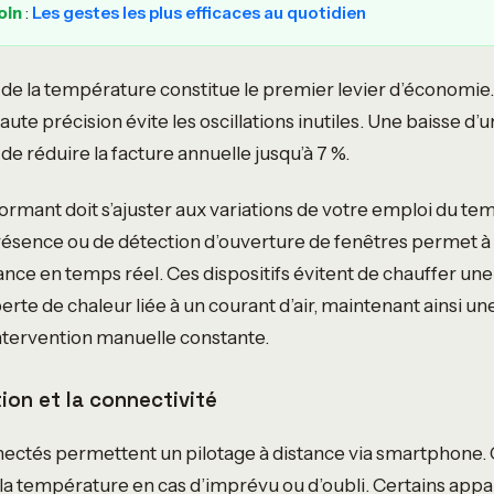
oin
:
Les gestes les plus efficaces au quotidien
 de la température constitue le premier levier d’économie
ute précision évite les oscillations inutiles. Une baisse d’u
e réduire la facture annuelle jusqu’à 7 %.
ormant doit s’ajuster aux variations de votre emploi du tem
ésence ou de détection d’ouverture de fenêtres permet à 
nce en temps réel. Ces dispositifs évitent de chauffer une
te de chaleur liée à un courant d’air, maintenant ainsi u
ntervention manuelle constante.
on et la connectivité
ctés permettent un pilotage à distance via smartphone. C
r la température en cas d’imprévu ou d’oubli. Certains appa