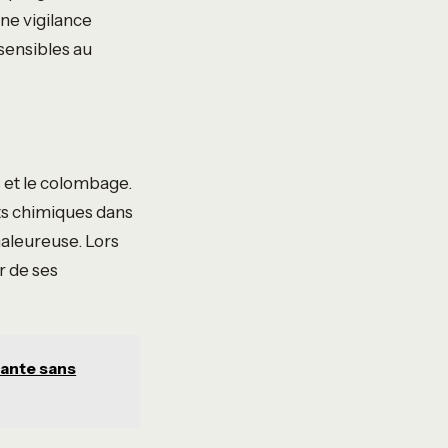
ne vigilance
 sensibles au
s et le colombage.
nts chimiques dans
aleureuse. Lors
r de ses
dante sans