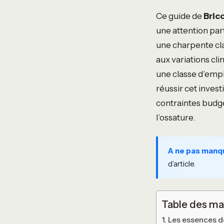
Ce guide de
Bric
une attention par
une charpente cla
aux variations cl
une classe d’emplo
réussir cet invest
contraintes budgét
l’ossature.
A ne pas manq
d’article.
Table des ma
Les essences de