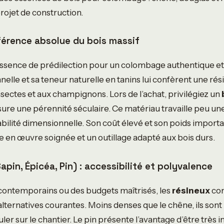
rojet de construction.
éférence absolue du bois massif
essence de prédilection pour un colombage authentique et
nelle et sa teneur naturelle en tanins lui confèrent une rés
nsectes et aux champignons. Lors de l’achat, privilégiez un
ure une pérennité séculaire. Ce matériau travaille peu une 
abilité dimensionnelle. Son coût élevé et son poids import
e en œuvre soignée et un outillage adapté aux bois durs.
apin, Épicéa, Pin) : accessibilité et polyvalence
contemporains ou des budgets maîtrisés, les
résineux
com
alternatives courantes. Moins denses que le chêne, ils sont 
ler sur le chantier. Le pin présente l’avantage d’être très