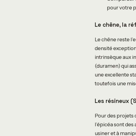
pour votre p
Le chêne, la r
Le chêne reste l’
densité exception
intrinsèque aux i
(duramen) qui ass
une excellente st
toutefois une mis
Les résineux (S
Pour des projets 
l’épicéa sont des 
usiner et à manipu