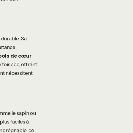
 durable. Sa
istance
bois de cœur
fois sec, offrant
ant nécessitent
me le sapin ou
plus faciles à
 imprégnable, ce