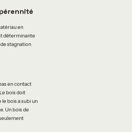
 pérennité
matériau en
est déterminante
s de stagnation
pas en contact
Le bois doit
le bois a subi un
e. Un bois de
n seulement