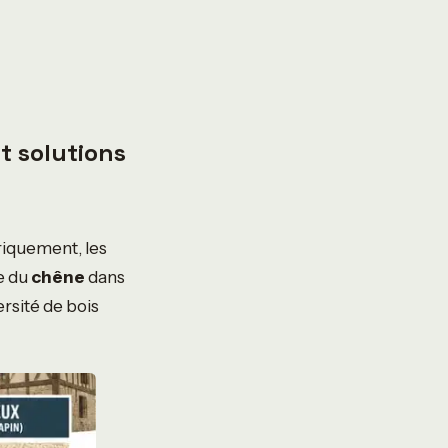
et solutions
riquement, les
ce du
chêne
dans
rsité de bois