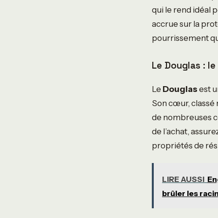
qui le rend idéal
accrue sur la prot
pourrissement que
Le Douglas : l
Le
Douglas
est u
Son cœur, classé 
de nombreuses co
de l’achat, assur
propriétés de rés
LIRE AUSSI
En
brûler les raci