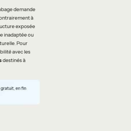
mbage demande
 Contrairement à
ructure exposée
ce inadaptée ou
turelle. Pour
bilité avec les
s
destinés à
gratuit, en fin