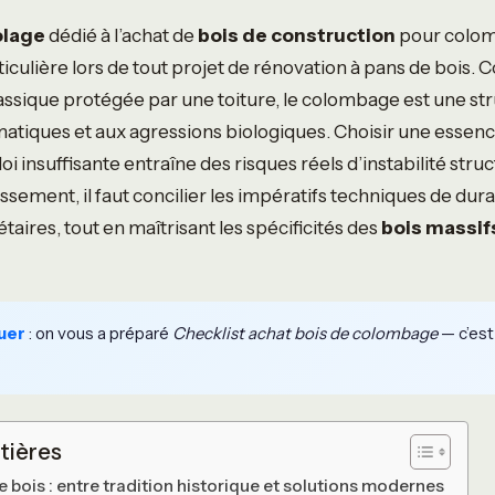
olage
dédié à l’achat de
bois de construction
pour colo
ticulière lors de tout projet de rénovation à pans de bois.
ssique protégée par une toiture, le colombage est une st
imatiques et aux agressions biologiques. Choisir une essen
i insuffisante entraîne des risques réels d’instabilité struc
issement, il faut concilier les impératifs techniques de dura
aires, tout en maîtrisant les spécificités des
bois massif
uer
: on vous a préparé
Checklist achat bois de colombage
— c’est 
tières
 bois : entre tradition historique et solutions modernes