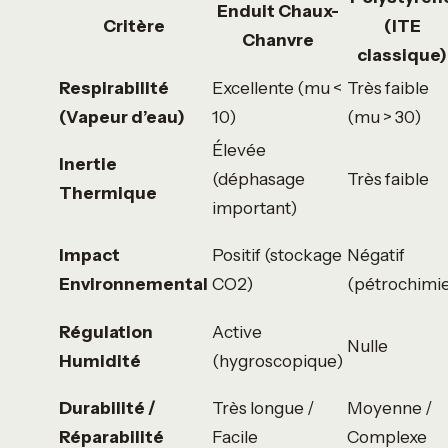
Enduit Chaux-
Critère
(ITE
Chanvre
classique)
Respirabilité
Excellente (mu <
Très faible
(Vapeur d’eau)
10)
(mu > 30)
Élevée
Inertie
(déphasage
Très faible
Thermique
important)
Impact
Positif (stockage
Négatif
Environnemental
CO2)
(pétrochimi
Régulation
Active
Nulle
Humidité
(hygroscopique)
Durabilité /
Très longue /
Moyenne /
Réparabilité
Facile
Complexe