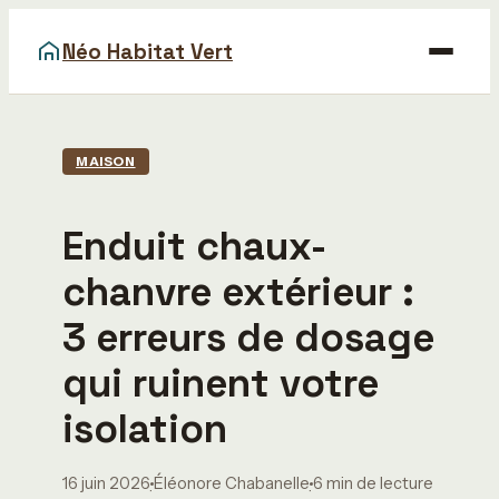
Néo Habitat Vert
Maison
MAISON
Bricolage
Enduit chaux-
Déco
chanvre extérieur :
Gastronomie
3 erreurs de dosage
Immobilier
qui ruinent votre
isolation
16 juin 2026
Éléonore Chabanelle
6 min de lecture
·
·