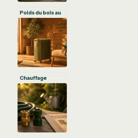
Poids du bois au
m3 : comment
éviter de payer
l’eau au prix du
chauffage
Chauffage
d’appoint : 100
watts par m² pour
chauffer
efficacement
sans
surconsommer