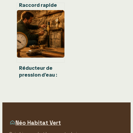
Raccord rapide
eau : choisir le
bon diamètre et
matériau pour une
installation sans
fuite
Réducteur de
pression d’eau :
durée de vie
réelle, signes
d’usure et
entretien
Néo Habitat Vert