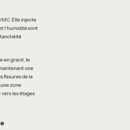
VMC. Elle injecte
 et l’humidité sont
étanchéité
 en granit, le
 maintenant une
 fissures de la
n une zone
 vers les étages
ue