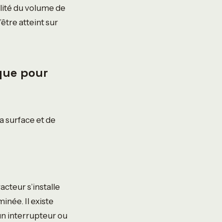
alité du volume de
être atteint sur
que pour
a surface et de
acteur s’installe
née. Il existe
un interrupteur ou