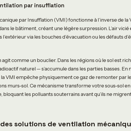
entilation par insufflation
anique par Insufflation (VMI) fonctionne à l’inverse de la 
é dans le bâtiment, créant une légère surpression. L’air vicié
s l’extérieur via les bouches d’évacuation ou les défauts d’
agit comme un bouclier. Dans les régions où le sol est riche
adioactif naturel — s’accumule dans les parties basses. En
, la VMI empêche physiquement ce gaz de remonter par les
tions murs-sol. Ce mécanisme transforme votre sous-sol e
 bloquant les polluants souterrains avant qu’ils ne migrent
des solutions de ventilation mécaniq