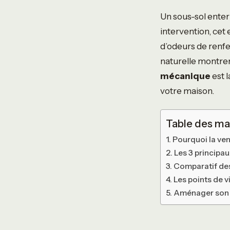
Un sous-sol enter
intervention, ce
d’odeurs de renfer
naturelle montren
mécanique
est 
votre maison.
Table des ma
Pourquoi la vent
Les 3 principa
Comparatif des
Les points de v
Aménager son s