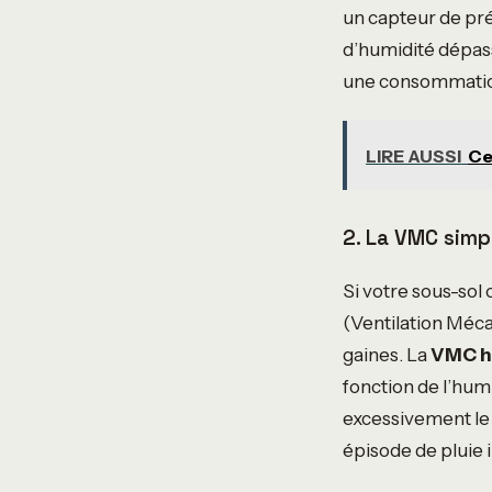
un capteur de pr
d’humidité dépas
une consommation 
LIRE AUSSI
Ce
2. La VMC simp
Si votre sous-so
(Ventilation Mécan
gaines. La
VMC h
fonction de l’hum
excessivement le s
épisode de pluie 