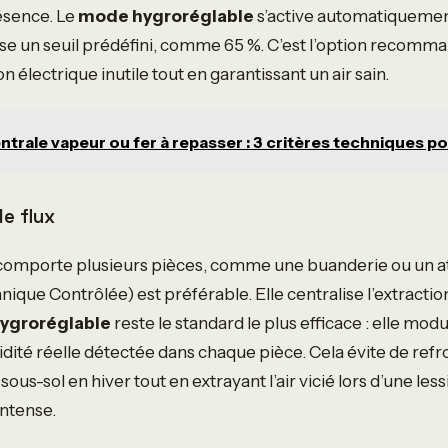
ésence. Le
mode hygroréglable
s’active automatiquement
se un seuil prédéfini, comme 65 %. C’est l’option recomm
électrique inutile tout en garantissant un air sain.
ntrale vapeur ou fer à repasser : 3 critères techniques p
le flux
l comporte plusieurs pièces, comme une buanderie ou un a
ique Contrôlée) est préférable. Elle centralise l’extractio
ygroréglable
reste le standard le plus efficace : elle modu
idité réelle détectée dans chaque pièce. Cela évite de refro
ous-sol en hiver tout en extrayant l’air vicié lors d’une les
intense.