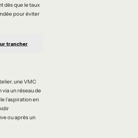
 dès que le taux
andée pour éviter
our trancher
telier, une VMC
n via un réseau de
le l’aspiration en
idir
sive ou après un