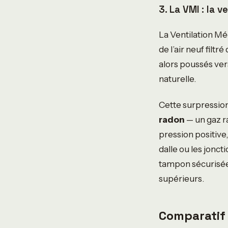
3. La VMI : la v
La Ventilation Méc
de l’air neuf filtr
alors poussés ver
naturelle.
Cette surpression 
radon
— un gaz r
pression positive
dalle ou les jonc
tampon sécurisée,
supérieurs.
Comparatif 