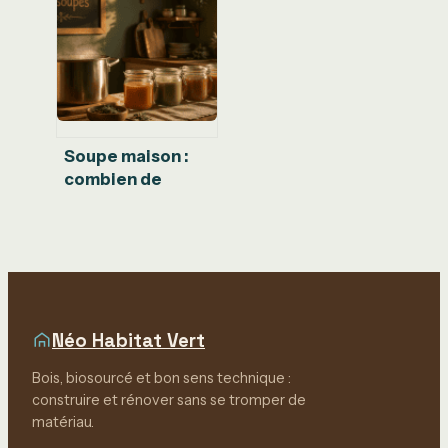
Soupe maison :
combien de
temps la
conserver sans
risque pour votre
santé ?
Néo Habitat Vert
Bois, biosourcé et bon sens technique :
construire et rénover sans se tromper de
matériau.