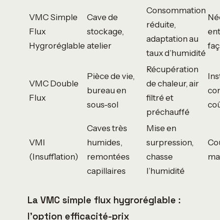
Consommation
VMC Simple
Cave de
Né
réduite,
Flux
stockage,
ent
adaptation au
Hygroréglable
atelier
fa
taux d’humidité
Récupération
Pièce de vie,
Ins
VMC Double
de chaleur, air
bureau en
co
Flux
filtré et
sous-sol
coû
préchauffé
Caves très
Mise en
VMI
humides,
surpression,
Co
(Insufflation)
remontées
chasse
mat
capillaires
l’humidité
La VMC simple flux hygroréglable :
l’option efficacité-prix