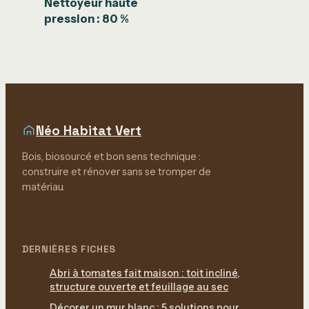
Nettoyeur haute
pression : 80 %
d’économie d’eau
par rapport au
tuyau d’arrosage
Néo Habitat Vert
Bois, biosourcé et bon sens technique :
construire et rénover sans se tromper de
matériau.
DERNIÈRES FICHES
Abri à tomates fait maison : toit incliné,
structure ouverte et feuillage au sec
Décorer un mur blanc : 5 solutions pour