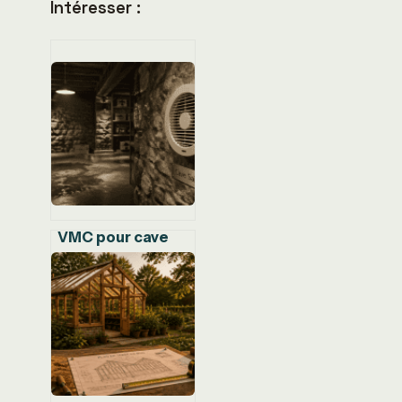
Intéresser :
VMC pour cave
humide : 3
solutions
techniques pour
stopper
l’humidité et
protéger votre
bâti