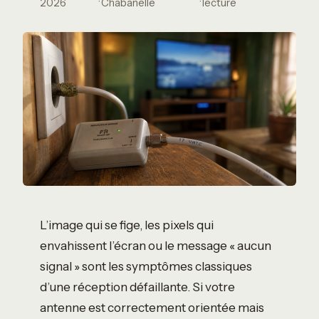
·
·
2026
Chabanelle
lecture
L’image qui se fige, les pixels qui
envahissent l’écran ou le message « aucun
signal » sont les symptômes classiques
d’une réception défaillante. Si votre
antenne est correctement orientée mais