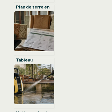
Plan de serre en
bois PDF : 4
modèles de 6 à
24m² à construire
soi-même
Tableau
comparatif des
isolants
thermiques : 15
matériaux passés
au crible pour
choisir le vôtre