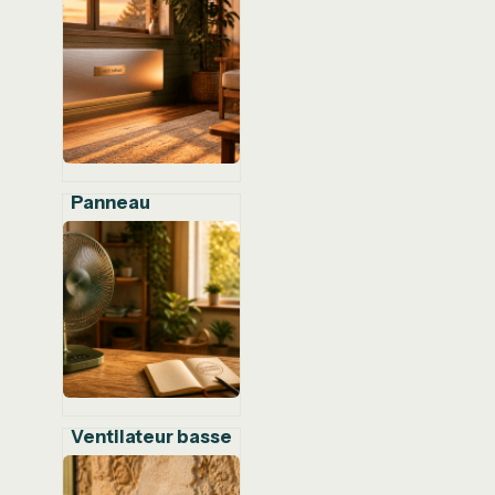
Panneau
rayonnant :
confort immédiat,
air préservé et
maîtrise de votre
consommation
Ventilateur basse
consommation : 5
critères pour