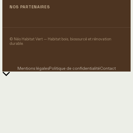
NOS PARTENAIRES
© Néo Habitat Vert — Habitat bois, biosourcé et rénovation
durable.
Mentions légales
Politique de confidentialité
Contact
Retour
en
haut