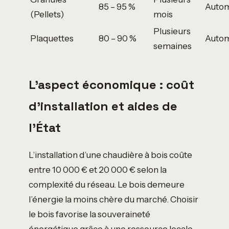
85 – 95 %
Autom
(Pellets)
mois
Plusieurs
Plaquettes
80 – 90 %
Autom
semaines
L’aspect économique : coût
d’installation et aides de
l’État
L’installation d’une chaudière à bois coûte
entre 10 000 € et 20 000 € selon la
complexité du réseau. Le bois demeure
l’énergie la moins chère du marché. Choisir
le bois favorise la souveraineté
énergétique grâce à une ressource locale