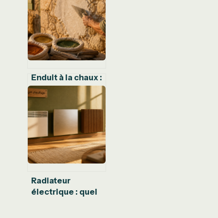
réduire votre
facture
d’électricité
Enduit à la chaux :
3 couches et 2
types de liants
pour des murs
sains
Radiateur
électrique : quel
budget prévoir
selon la