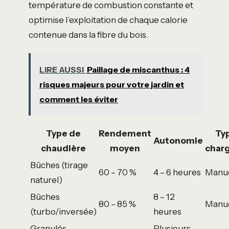
température de combustion constante et
optimise l’exploitation de chaque calorie
contenue dans la fibre du bois.
LIRE AUSSI
Paillage de miscanthus : 4
risques majeurs pour votre jardin et
comment les éviter
Type de
Rendement
Ty
Autonomie
chaudière
moyen
char
Bûches (tirage
60 – 70 %
4 – 6 heures
Manu
naturel)
Bûches
8 – 12
80 – 85 %
Manu
(turbo/inversée)
heures
Granulés
Plusieurs