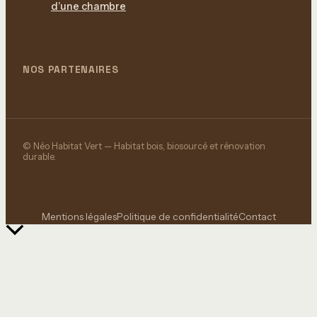
d’une chambre
NOS PARTENAIRES
© Néo Habitat Vert — Habitat bois, biosourcé et rénovation
durable.
Mentions légales
Politique de confidentialité
Contact
Retour
en
haut