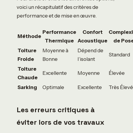
voici un récapitulatif des critères de
performance et de mise en œuvre.
Performance
Confort
Complexi
Méthode
Thermique
Acoustique
de Pos
Toiture
Moyenne à
Dépend de
Standard
Froide
Bonne
l’isolant
Toiture
Excellente
Moyenne
Élevée
Chaude
Sarking
Optimale
Excellente
Très Élev
Les erreurs critiques à
éviter lors de vos travaux