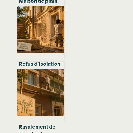
Maison de plain-
pied en logement
social : le guide
pour sécuriser
son autonomie
Refus d’isolation
extérieure par
l’ABF : 4 leviers
pour débloquer
votre dossier
Ravalement de