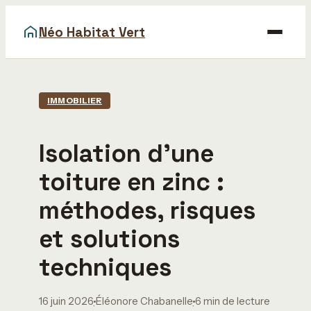
Néo Habitat Vert
Maison
IMMOBILIER
Bricolage
Isolation d’une
Déco
toiture en zinc :
Gastronomie
méthodes, risques
Immobilier
et solutions
techniques
16 juin 2026
Éléonore Chabanelle
6 min de lecture
·
·