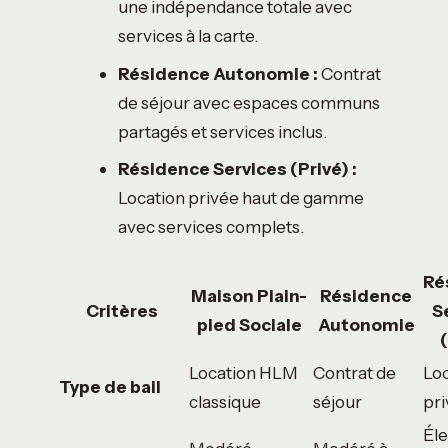
une indépendance totale avec
services à la carte.
Résidence Autonomie :
Contrat
de séjour avec espaces communs
partagés et services inclus.
Résidence Services (Privé) :
Location privée haut de gamme
avec services complets.
Ré
Maison Plain-
Résidence
Critères
S
pied Sociale
Autonomie
(
Location HLM
Contrat de
Lo
Type de bail
classique
séjour
pr
Él