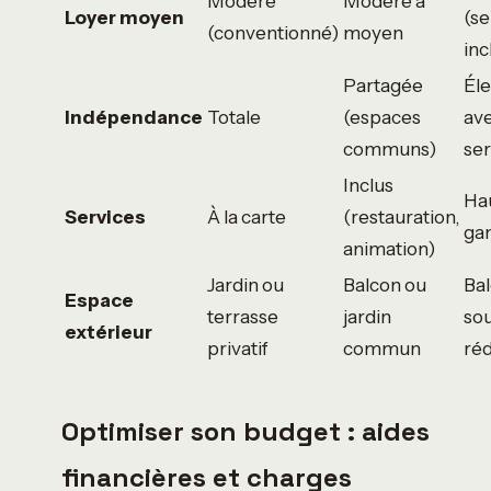
Modéré
Modéré à
Loyer moyen
(se
(conventionné)
moyen
inc
Partagée
Él
Indépendance
Totale
(espaces
av
communs)
ser
Inclus
Ha
Services
À la carte
(restauration,
ga
animation)
Jardin ou
Balcon ou
Ba
Espace
terrasse
jardin
so
extérieur
privatif
commun
réd
Optimiser son budget : aides
financières et charges