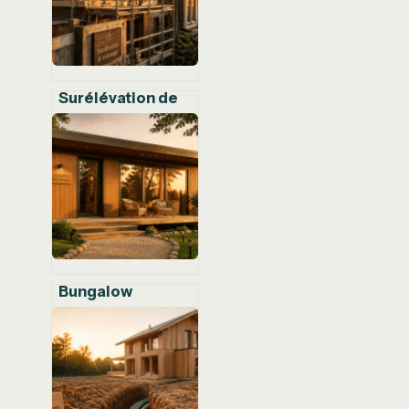
Surélévation de
maison : réussir
son
agrandissement
sans conflit de
voisinage
Bungalow
préfabriqué : 4
critères
techniques pour
choisir votre
module de 15 m²