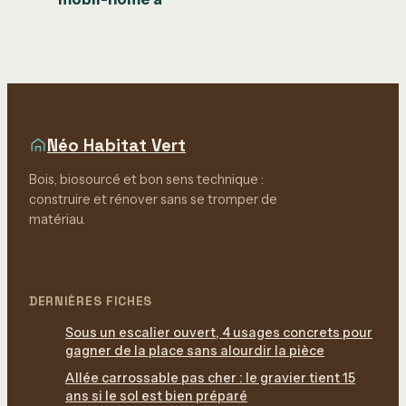
l’année entre
particuliers : les 3
pièges juridiques
à éviter
Néo Habitat Vert
Bois, biosourcé et bon sens technique :
construire et rénover sans se tromper de
matériau.
DERNIÈRES FICHES
Sous un escalier ouvert, 4 usages concrets pour
gagner de la place sans alourdir la pièce
Allée carrossable pas cher : le gravier tient 15
ans si le sol est bien préparé