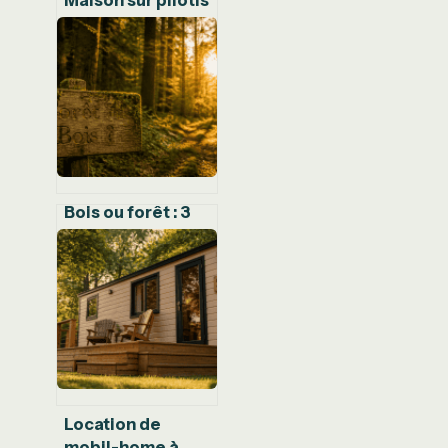
: 4 techniques
pour bâtir sur sol
instable sans
bétonnage massif
Bois ou forêt : 3
critères chiffrés
pour définir un
espace naturel
Location de
mobil-home à