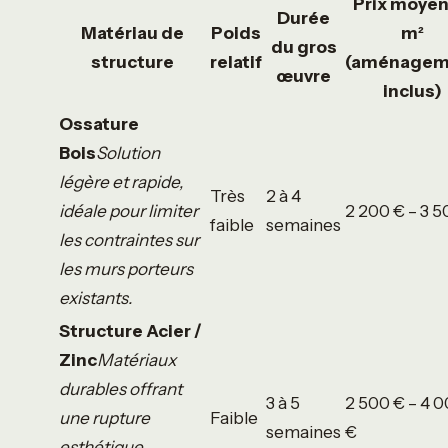
Prix moyen
Durée
Matériau de
Poids
m²
du gros
structure
relatif
(aménagem
œuvre
inclus)
Ossature
Bois
Solution
légère et rapide,
Très
2 à 4
idéale pour limiter
2 200 € – 3 5
faible
semaines
les contraintes sur
les murs porteurs
existants.
Structure Acier /
Zinc
Matériaux
durables offrant
3 à 5
2 500 € – 4 
une rupture
Faible
semaines
€
esthétique