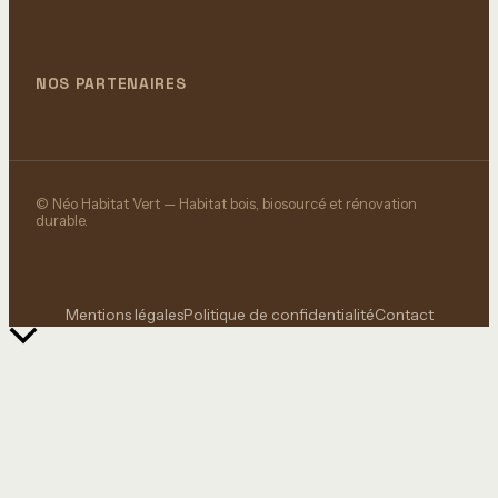
NOS PARTENAIRES
© Néo Habitat Vert — Habitat bois, biosourcé et rénovation
durable.
Mentions légales
Politique de confidentialité
Contact
Retour
en
haut