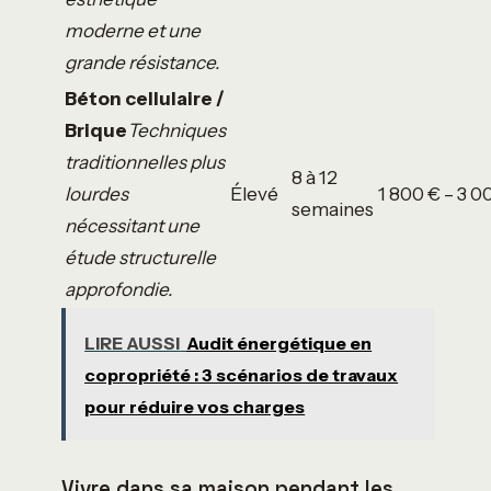
moderne et une
grande résistance.
Béton cellulaire /
Brique
Techniques
traditionnelles plus
8 à 12
lourdes
Élevé
1 800 € – 3 0
semaines
nécessitant une
étude structurelle
approfondie.
LIRE AUSSI
Audit énergétique en
copropriété : 3 scénarios de travaux
pour réduire vos charges
Vivre dans sa maison pendant les