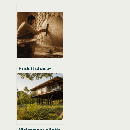
Enduit chaux-
liège : isoler sans
perdre d’espace
ni sacrifier la
santé de vos murs
Maison sur pilotis