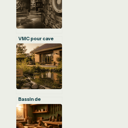
risque pour votre
santé ?
VMC pour cave
humide : 3
solutions
techniques pour
stopper
l’humidité et
protéger votre
bâti
Bassin de
rétention :
l’erreur de
dimensionnement
qui peut saturer