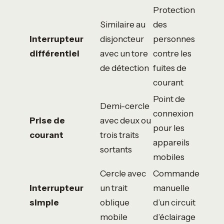
Protection
Similaire au
des
Interrupteur
disjoncteur
personnes
différentiel
avec un tore
contre les
de détection
fuites de
courant
Point de
Demi-cercle
connexion
Prise de
avec deux ou
pour les
courant
trois traits
appareils
sortants
mobiles
Cercle avec
Commande
Interrupteur
un trait
manuelle
simple
oblique
d’un circuit
mobile
d’éclairage