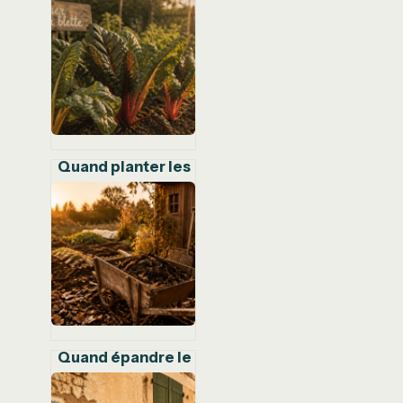
pourquoi viser 90
€ est une
stratégie
d’économie
durable
Quand planter les
blettes en pleine
terre : le guide
pour une récolte
abondante
Quand épandre le
fumier au jardin :
calendrier,