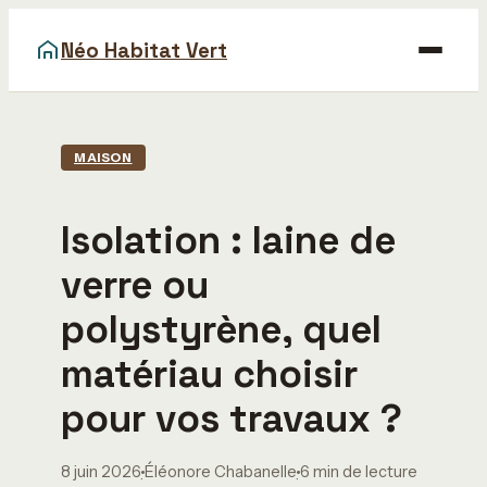
Néo Habitat Vert
Maison
MAISON
Bricolage
Isolation : laine de
Déco
verre ou
Gastronomie
polystyrène, quel
Immobilier
matériau choisir
pour vos travaux ?
8 juin 2026
Éléonore Chabanelle
6 min de lecture
·
·