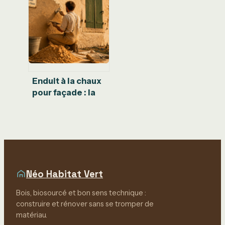
dosages et
erreurs à éviter
Enduit à la chaux
pour façade : la
technique du
gobetis et 3
règles d’or pour
éviter les fissures
Néo Habitat Vert
Bois, biosourcé et bon sens technique :
construire et rénover sans se tromper de
matériau.