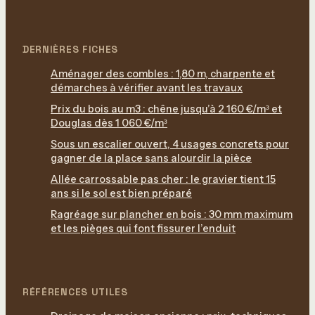
DERNIÈRES FICHES
Aménager des combles : 1,80 m, charpente et
démarches à vérifier avant les travaux
Prix du bois au m3 : chêne jusqu’à 2 160 €/m³ et
Douglas dès 1 060 €/m³
Sous un escalier ouvert, 4 usages concrets pour
gagner de la place sans alourdir la pièce
Allée carrossable pas cher : le gravier tient 15
ans si le sol est bien préparé
Ragréage sur plancher en bois : 30 mm maximum
et les pièges qui font fissurer l’enduit
RÉFÉRENCES UTILES