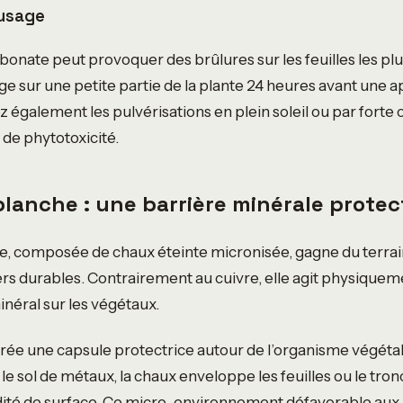
’usage
bonate peut provoquer des brûlures sur les feuilles les pl
ge sur une petite partie de la plante 24 heures avant une a
z également les pulvérisations en plein soleil ou par forte
s de phytotoxicité.
 blanche : une barrière minérale protec
he, composée de chaux éteinte micronisée, gagne du terrai
rs durables. Contrairement au cuivre, elle agit physiquem
inéral sur les végétaux.
ée une capsule protectrice autour de l’organisme végétal 
 le sol de métaux, la chaux enveloppe les feuilles ou le tron
idité de surface. Ce micro-environnement défavorable aux