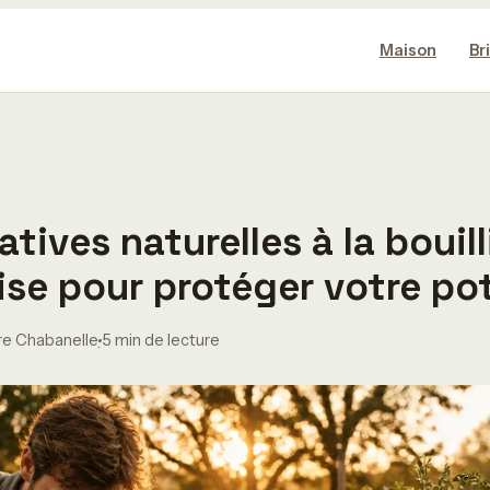
Maison
Br
atives naturelles à la bouill
ise pour protéger votre po
re Chabanelle
5 min de lecture
·