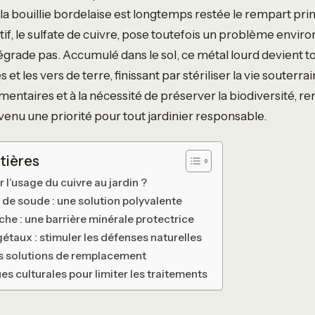
a bouillie bordelaise est longtemps restée le rempart princ
tif, le sulfate de cuivre, pose toutefois un problème envi
dégrade pas. Accumulé dans le sol, ce métal lourd devient t
t les vers de terre, finissant par stériliser la vie souterra
mentaires et à la nécessité de préserver la biodiversité, re
venu une priorité pour tout jardinier responsable.
tières
 l’usage du cuivre au jardin ?
 de soude : une solution polyvalente
nche : une barrière minérale protectrice
gétaux : stimuler les défenses naturelles
s solutions de remplacement
s culturales pour limiter les traitements