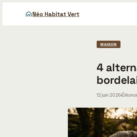
Néo Habitat Vert
MAISON
4 altern
bordela
12 juin 2026
Éléono
·