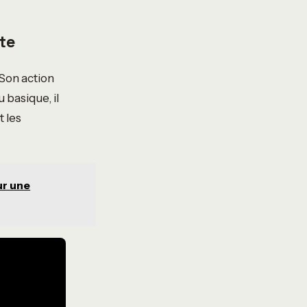
te
 Son action
 basique, il
 les
ur une