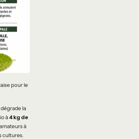
aise pour le
t dégrade la
io à
4 kg de
s amateurs à
s cultures.