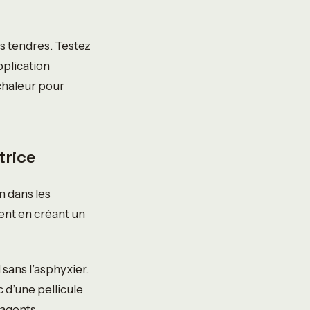
us tendres. Testez
pplication
 chaleur pour
trice
n dans les
ent en créant un
sans l’asphyxier.
c d’une pellicule
 agents