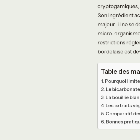
cryptogamiques, l
Son ingrédient ac
majeur : il ne se 
micro-organismes e
restrictions régle
bordelaise est de
Table des ma
Pourquoi limiter
Le bicarbonate
La bouillie bla
Les extraits vé
Comparatif de
Bonnes pratique